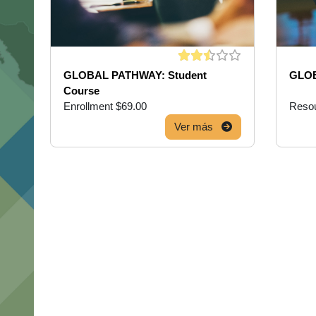
GLOBAL PATHWAY: Student
GLOB
Course
Enrollment $69.00
Resou
Ver más